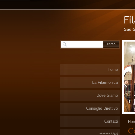
San G
Home
La Filarmonica
Dove Siamo
Consiglio Direttivo
Contatti
Ho
C
******* Vari