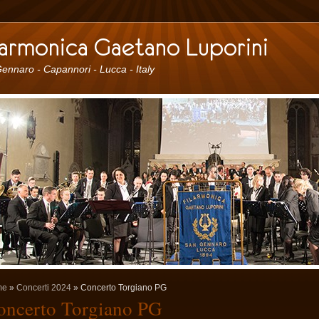
ennaro - Capannori - Lucca - Italy
me
»
Concerti 2024
» Concerto Torgiano PG
oncerto Torgiano PG