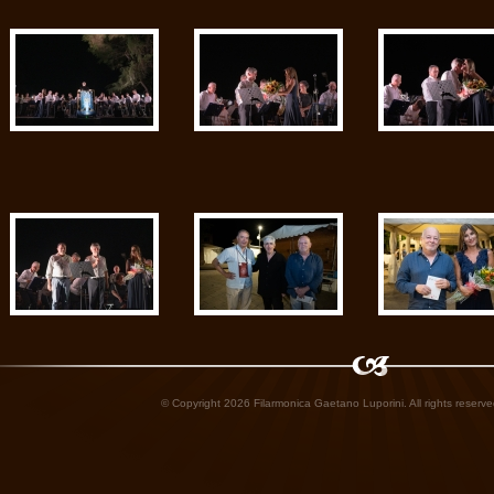
© Copyright 2026 Filarmonica Gaetano Luporini. All rights reserve